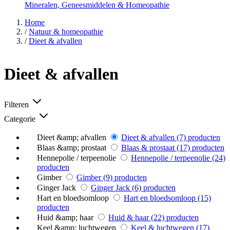
Mineralen, Geneesmiddelen & Homeopathie
Home
/
Natuur & homeopathie
/
Dieet & afvallen
Dieet & afvallen
Filteren
Categorie
Dieet &amp; afvallen
Dieet & afvallen
(7)
producten
Blaas &amp; prostaat
Blaas & prostaat
(17)
producten
Hennepolie / terpeenolie
Hennepolie / terpeenolie
(24)
producten
Gimber
Gimber
(9)
producten
Ginger Jack
Ginger Jack
(6)
producten
Hart en bloedsomloop
Hart en bloedsomloop
(15)
producten
Huid &amp; haar
Huid & haar
(22)
producten
Keel &amp; luchtwegen
Keel & luchtwegen
(17)