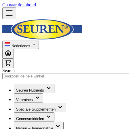
Ga naar de inhoud
Nederlands
Search
Seuren Nutrients
Vitamines
Speciale Supplementen
Geneesmiddelen
Natuur & homeopathie