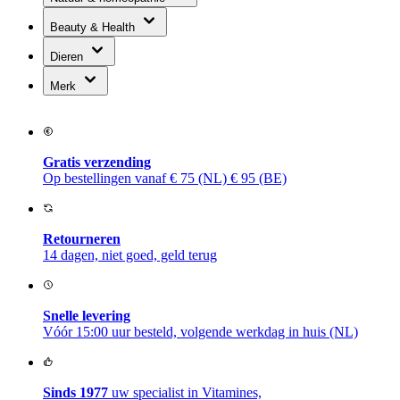
Beauty & Health
Dieren
Merk
Gratis verzending
Op bestellingen vanaf € 75 (NL) € 95 (BE)
Retourneren
14 dagen, niet goed, geld terug
Snelle levering
Vóór 15:00 uur besteld, volgende werkdag in huis (NL)
Sinds 1977
uw specialist in Vitamines,