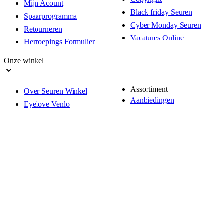
Mijn Acount
Black friday Seuren
Spaarprogramma
Cyber Monday Seuren
Retourneren
Vacatures Online
Herroepings Formulier
Onze winkel
Assortiment
Over Seuren Winkel
Aanbiedingen
Eyelove Venlo
Actueel
Openingstijden
Klantenkaart
Routeplanner
Nieuwsbrief
Parkeren
Vacatures Winkel
Geschiedenis
Seuren Health heeft een gemiddelde score van 4,52/5 gebaseerd op