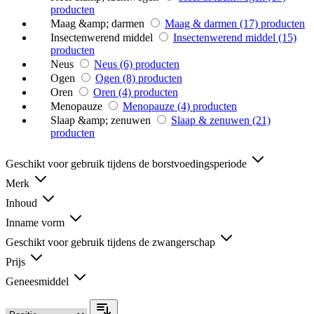
producten
Maag &amp; darmen
Maag & darmen
(17)
producten
Insectenwerend middel
Insectenwerend middel
(15)
producten
Neus
Neus
(6)
producten
Ogen
Ogen
(8)
producten
Oren
Oren
(4)
producten
Menopauze
Menopauze
(4)
producten
Slaap &amp; zenuwen
Slaap & zenuwen
(21)
producten
Geschikt voor gebruik tijdens de borstvoedingsperiode
Merk
Inhoud
Inname vorm
Geschikt voor gebruik tijdens de zwangerschap
Prijs
Geneesmiddel