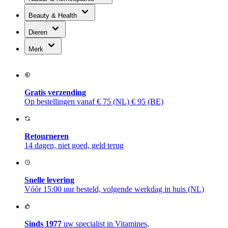
Beauty & Health
Dieren
Merk
Gratis verzending
Op bestellingen vanaf € 75 (NL) € 95 (BE)
Retourneren
14 dagen, niet goed, geld terug
Snelle levering
Vóór 15:00 uur besteld, volgende werkdag in huis (NL)
Sinds 1977
uw specialist in Vitamines,