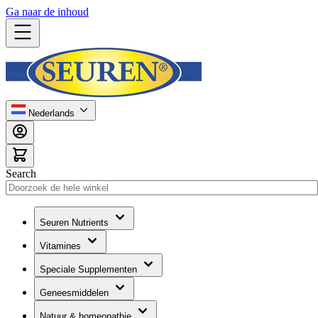
Ga naar de inhoud
Nederlands
Search
Seuren Nutrients
Vitamines
Speciale Supplementen
Geneesmiddelen
Natuur & homeopathie